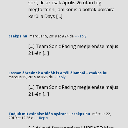
sort, de az csak április 26 után fog
megtörténni, amikor is a boltok polcaira
kerül a Days […]
csakps.hu
március 19, 2019 at 9:24 de.
- Reply
[…] Team Sonic Racing megjelenése május
21.-én […]
Lassan ébrednek a sünök is a téli álomból – csakps.hu
március 19, 2019 at 9:25 de.
- Reply
[…] Team Sonic Racing megjelenése május
21.-én […]
Tudjuk mit csinálsz idén nyáron! – csakps.hu
március 22,
2019 at 12:26 du.
- Reply
[…] érkező fenyegetéssel. UPDATE: Meg