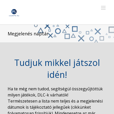
Skip
to
content
Megjelenés naptár
Tudjuk mikkel játszol
idén!
Ha te még nem tudod, segítségül összegyűjtöttük
milyen játékok, DLC-k várhatók!
Természetesen a lista nem teljes és a megjelenési
dátumok is tájékoztató jellegűek (cikkünket
folyamatosan frissítjük). Mindenesetre az már