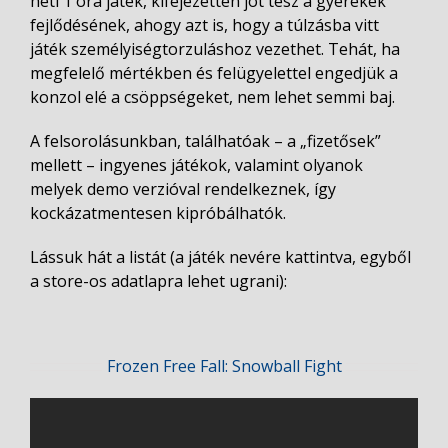
heti 1 óra játék, kifejezetten jót tesz a gyerekek
fejlődésének, ahogy azt is, hogy a túlzásba vitt
játék személyiségtorzuláshoz vezethet. Tehát, ha
megfelelő mértékben és felügyelettel engedjük a
konzol elé a csöppségeket, nem lehet semmi baj.
A felsorolásunkban, találhatóak – a „fizetősek”
mellett – ingyenes játékok, valamint olyanok
melyek demo verzióval rendelkeznek, így
kockázatmentesen kipróbálhatók.
Lássuk hát a listát (a játék nevére kattintva, egyből
a store-os adatlapra lehet ugrani):
Frozen Free Fall: Snowball Fight