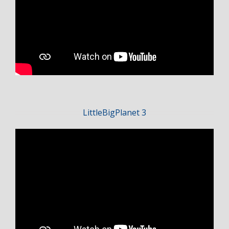
LittleBigPlanet 3