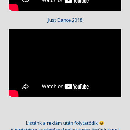
Just Dance 2018
Listánk a reklám után folytatódik
A hirdetésre kattintással sokat tudsz értünk tenni!