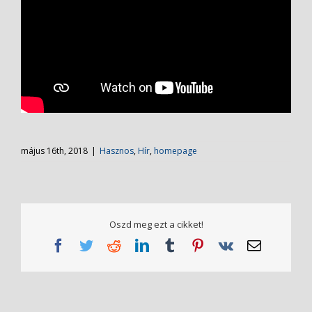
május 16th, 2018
|
Hasznos
,
Hír
,
homepage
Oszd meg ezt a cikket!
Facebook
Twitter
Reddit
LinkedIn
Tumblr
Pinterest
Vk
Email