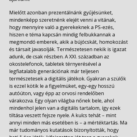
Mielőtt azonban prezentálnánk gyűjésünket,
mindenképp szeretnénk elejét venni a vitának,
hogy mennyire való a gyerekeknek a PS-ezés,
hiszen e téma kapcsán mindig felbukkannak a
megmondó emberek, akik a bújócskát, homokozást
és társait javasolják. Természetesen nekik is igazat
adunk, de csak részben. A XXI. században az
okostelefonok, tabletek térnyerésével a
legfiatalabb generációnak már teljesen
természetesek a digitális játékok. Gyakran a szülők
is ezzel kötik le a figyelmüket, egy-egy hosszú
autóúton, vagy épp az orvosi rendelőben
várakozva. Egy olyan világba nőnek bele, ahol
mindenhol jelen van a digitális tartalom, így ezek
tiltása veszett fejsze nyele. A kulcs tehát – mint
annyi minden más esetében is – a mértéktartás. Ma
már tudományos kutatások bizonyították, hogy