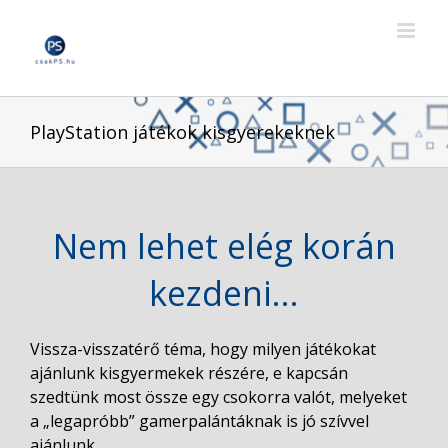
Skip
to
content
PlayStation játékok kisgyerekeknek
Nem lehet elég korán
kezdeni…
Vissza-visszatérő téma, hogy milyen játékokat
ajánlunk kisgyermekek részére, e kapcsán
szedtünk most össze egy csokorra valót, melyeket
a „legapróbb” gamerpalántáknak is jó szívvel
ajánlunk.