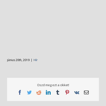
június 20th, 2019
|
Hír
Oszd meg ezt a cikket!
Facebook
Twitter
Reddit
LinkedIn
Tumblr
Pinterest
Vk
Email