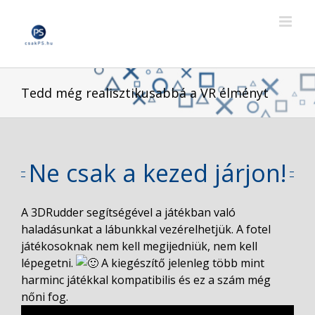
Skip
to
content
Tedd még realisztikusabbá a VR élményt
Ne csak a kezed járjon!
A 3DRudder segítségével a játékban való
haladásunkat a lábunkkal vezérelhetjük. A fotel
játékosoknak nem kell megijedniük, nem kell
lépegetni.
A kiegészítő jelenleg több mint
harminc játékkal kompatibilis és ez a szám még
nőni fog.