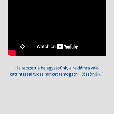
Ha tetszett a bejegyzésünk, a reklámra való
kattintással tudsz minket támogatni! Köszönjük ;)!