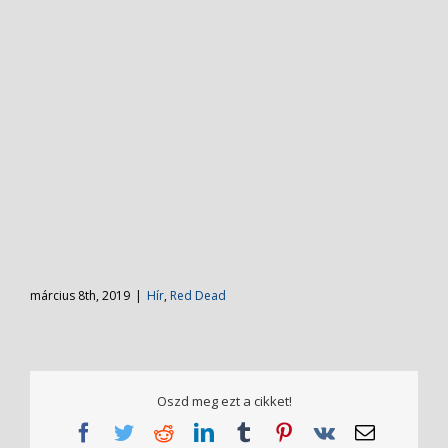
március 8th, 2019
|
Hír
,
Red Dead
Oszd meg ezt a cikket!
Facebook
Twitter
Reddit
LinkedIn
Tumblr
Pinterest
Vk
Email