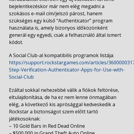
bejelentkezéskor már nem elég megadni a
szokásos e-mail cím/jelszó párost, hanem
szükséges egy külső “Authenticator” program
használata is, amely bizonyos időközönként
generál egy egyedi, csak a felhasználó által ismert
kódot.
A Social Club-al kompatibilis programok listája:
https://support.rockstargames.com/articles/360000031
Step-Verification-Authenticator-Apps-for-Use-with-
Social-Club
Ezáltal sokkal nehezebbé válik a fiókok feltörése,
eltulajdonítása, de ha ez nem lenne önmagában
elég, a következő kis aprósággal kedveskedik a
Rockstar a biztonságot szem előtt tartó
játékosoknak:
– 10 Gold Bars in Red Dead Online
– $500,000 in Grand Theft Auto Online