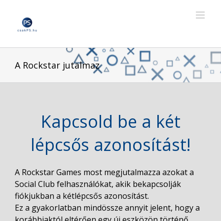
Skip
to
content
A Rockstar jutalmaz
Kapcsold be a két
lépcsős azonosítást!
A Rockstar Games most megjutalmazza azokat a
Social Club felhasználókat, akik bekapcsolják
fiókjukban a kétlépcsős azonosítást.
Ez a gyakorlatban mindössze annyit jelent, hogy a
korábbiaktól eltérően egy új eszközön történő