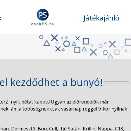
k
Játékajánló
el kezdődhet a bunyó!
erZ, nyílt bétát kapott! Ugyan az előrendelők már
nek, ám a többségnek csak vasárnap reggel 9-kor nyílnak
an, Dermesztő, Buu, Cell, Ifjú Sátán, Krillin, Nappa, C18,