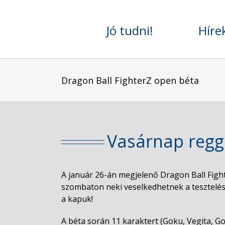
Skip
to
Jó tudni!
Híre
content
Dragon Ball FighterZ open béta
Vasárnap regg
A január 26-án megjelenő Dragon Ball Fight
szombaton neki veselkedhetnek a tesztelés
a kapuk!
A béta során 11 karaktert (Goku, Vegita, Goh