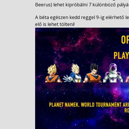
Beerus) lehet kipróbálni 7 különböző pályá
A béta egészen kedd reggel 9-ig elérhető le
elő is lehet tölteni!