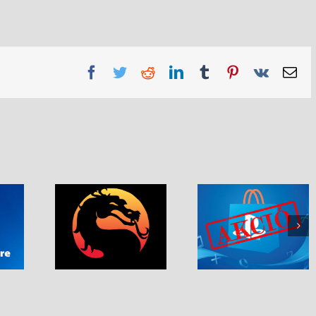
Facebook
Twitter
Reddit
LinkedIn
Tumblr
Pinterest
Vk
Em