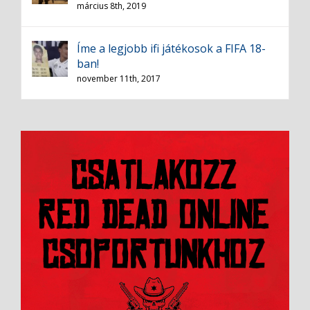
március 8th, 2019
Íme a legjobb ifi játékosok a FIFA 18-
ban!
november 11th, 2017