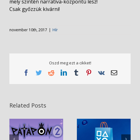
mely szintén narratíva-központú lesz!
Csak győzzük kivárni!
november 10th, 2017
|
Hír
Oszd meg ezt a cikket!
Facebook
Twitter
Reddit
LinkedIn
Tumblr
Pinterest
Vk
Email
Related Posts