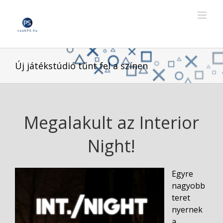
Skip
to
content
Új játékstúdió tűnt fel a színen
Megalakult az Interior
Night!
Egyre
nagyobb
teret
nyernek
a