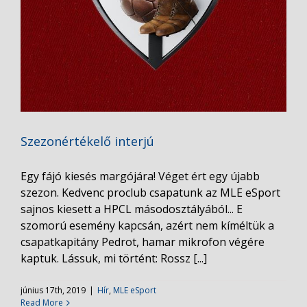
Szezonértékelő interjú
Egy fájó kiesés margójára! Véget ért egy újabb
szezon. Kedvenc proclub csapatunk az MLE eSport
sajnos kiesett a HPCL másodosztályából... E
szomorú esemény kapcsán, azért nem kíméltük a
csapatkapitány Pedrot, hamar mikrofon végére
kaptuk. Lássuk, mi történt: Rossz [...]
június 17th, 2019
|
Hír
,
MLE eSport
Read More