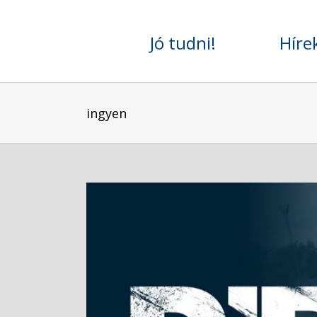
Skip
to
Jó tudni!
Híre
content
ingyen