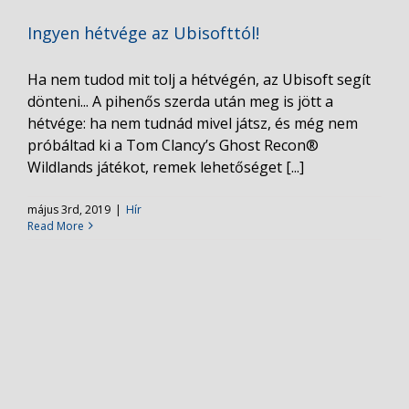
Ingyen hétvége az Ubisofttól!
Ha nem tudod mit tolj a hétvégén, az Ubisoft segít
dönteni... A pihenős szerda után meg is jött a
hétvége: ha nem tudnád mivel játsz, és még nem
próbáltad ki a Tom Clancy’s Ghost Recon®
Wildlands játékot, remek lehetőséget [...]
május 3rd, 2019
|
Hír
Read More